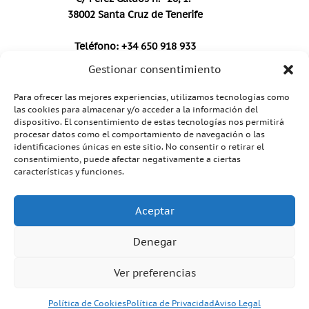
38002 Santa Cruz de Tenerife
Teléfono: +34 650 918 933
Gestionar consentimiento
Correo electrónico:
info@centroyushan.com
Para ofrecer las mejores experiencias, utilizamos tecnologías como
Horario: Lunes a viernes 10 a 20h
las cookies para almacenar y/o acceder a la información del
dispositivo. El consentimiento de estas tecnologías nos permitirá
procesar datos como el comportamiento de navegación o las
identificaciones únicas en este sitio. No consentir o retirar el
consentimiento, puede afectar negativamente a ciertas
características y funciones.
Política de Privacidad
Aviso Legal
Aceptar
Política de Cookies
Denegar
Copyright © 2025. Centro Yu Shan. Todos los
Ver preferencias
derechos reservados. Santa Cruz de Tenerife -
Diseñado por Midea
Política de Cookies
Política de Privacidad
Aviso Legal