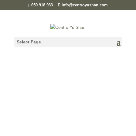
650 918 933
info@centroyushan.com
Blog
Select Page
CENTRO YU SHAN
Conviértete en instructor/a de Yoga: una
Formación transformadora En un mundo que