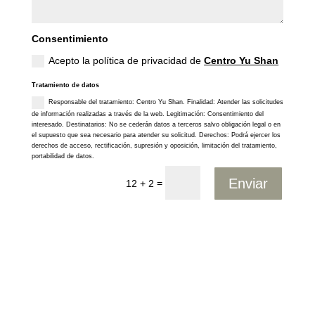
Consentimiento
Acepto la política de privacidad de
Centro Yu Shan
Tratamiento de datos
Responsable del tratamiento: Centro Yu Shan. Finalidad: Atender las solicitudes
de información realizadas a través de la web. Legitimación: Consentimiento del
interesado. Destinatarios: No se cederán datos a terceros salvo obligación legal o en
el supuesto que sea necesario para atender su solicitud. Derechos: Podrá ejercer los
derechos de acceso, rectificación, supresión y oposición, limitación del tratamiento,
portabilidad de datos.
Enviar
=
12 + 2