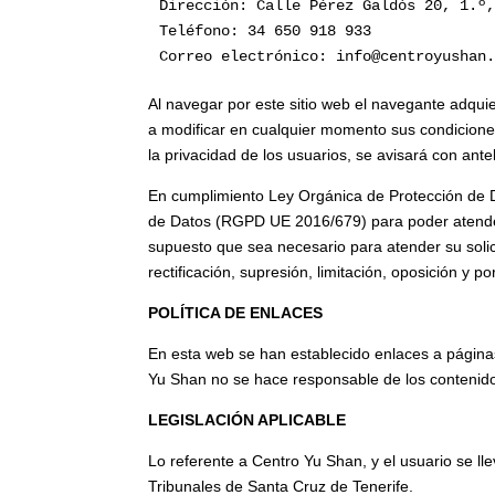
Dirección: Calle Pérez Galdós 20, 1.º
Teléfono: 34 650 918 933
Correo electrónico: info@centroyushan
Al navegar por este sitio web el navegante adqui
a modificar en cualquier momento sus condiciones 
la privacidad de los usuarios, se avisará con ante
En cumplimiento Ley Orgánica de Protección de 
de Datos (RGPD UE 2016/679) para poder atender 
supuesto que sea necesario para atender su soli
rectificación, supresión, limitación, oposición y po
POLÍTICA DE ENLACES
En esta web se han establecido enlaces a páginas d
Yu Shan no se hace responsable de los contenidos
LEGISLACIÓN APLICABLE
Lo referente a Centro Yu Shan, y el usuario se ll
Tribunales de Santa Cruz de Tenerife.