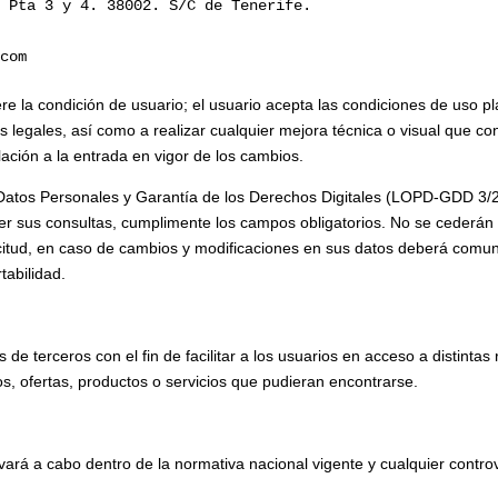
, Pta 3 y 4. 38002. S/C de Tenerife.
.com
ere la condición de usuario; el usuario acepta las condiciones de uso 
legales, así como a realizar cualquier mejora técnica o visual que con
lación a la entrada en vigor de los cambios.
Datos Personales y Garantía de los Derechos Digitales (LOPD-GDD 3/
sus consultas, cumplimente los campos obligatorios. No se cederán da
citud, en caso de cambios y modificaciones en sus datos deberá comun
rtabilidad.
e terceros con el fin de facilitar a los usuarios en acceso a distintas
, ofertas, productos o servicios que pudieran encontrarse.
evará a cabo dentro de la normativa nacional vigente y cualquier contro