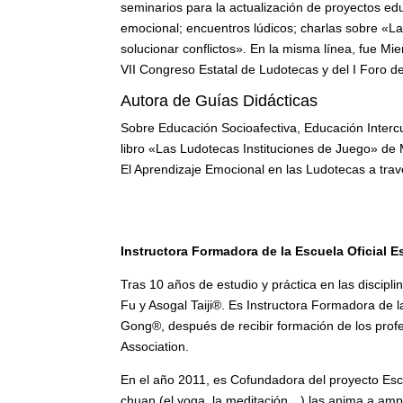
seminarios para la actualización de proyectos edu
emocional; encuentros lúdicos; charlas sobre «La 
solucionar conflictos». En la misma línea, fue M
VII Congreso Estatal de Ludotecas y del I Foro d
Autora de Guías Didácticas
Sobre Educación Socioafectiva, Educación Interc
libro «Las Ludotecas Instituciones de Juego» de M
El Aprendizaje Emocional en las Ludotecas a travé
Instructora Formadora de la Escuela Oficial
Tras 10 años de estudio y práctica en las discip
Fu y Asogal Taiji®. Es Instructora Formadora de
Gong®, después de recibir formación de los prof
Association.
En el año 2011, es Cofundadora del proyecto Escue
chuan (el yoga, la meditación…) las anima a ampli