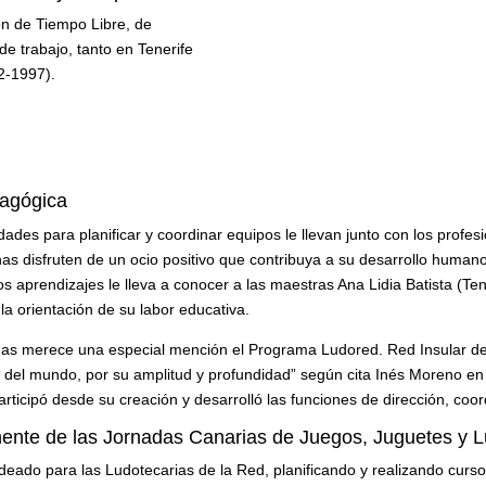
ón de Tiempo Libre, de
 trabajo, tanto en Tenerife
92-1997).
dagógica
dades para planificar y coordinar equipos le llevan junto con los profes
nas disfruten de un ocio positivo que contribuya a su desarrollo huma
vos aprendizajes le lleva a conocer a las maestras Ana Lidia Batista (T
la orientación de su labor educativa.
idas merece una especial mención el Programa Ludored. Red Insular d
 del mundo, por su amplitud y profundidad” según cita Inés Moreno en 
participó desde su creación y desarrolló las funciones de dirección, c
ente de las Jornadas Canarias de Juegos, Juguetes y 
deado para las Ludotecarias de la Red, planificando y realizando curs