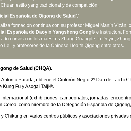
Chuan estilo yang tradicional y de competición.
ficial Española de Qigong de Salud®
aliza formación continua con su profesor Miguel Martín Vizán, ob
cial Española de Daoyin Yangsheng Gong®
e Instructora Fo
do cursos con los maestros Zhang Guangde, Li Deyin, Zhang J
ao Lei y profesores de la Chinese Health Qigong entre otros.
igong de Salud (CHQA).
Antonio Parada, obtiene el Cinturón Negro 2º Dan de Taichi Chua
de Kung Fu y Asogal Taiji®.
e internacional (exhibiciones, campeonatos, jornadas, encuentro
n Corea, como miembro de la Delegación Española de Qigong, 
 y Chikung en varios centros públicos y asociaciones privadas 