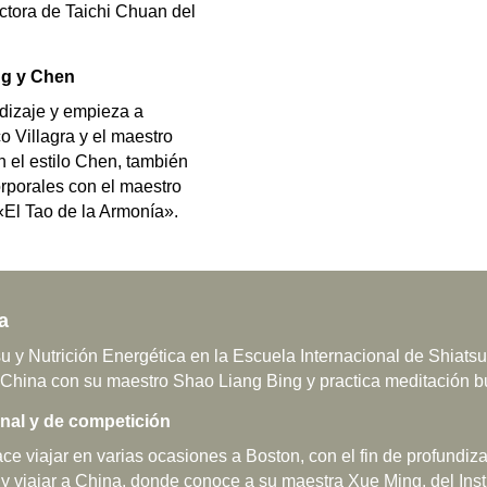
uctora de Taichi Chuan del
ang y Chen
ndizaje y empieza a
co Villagra y el maestro
n el estilo Chen, también
rporales con el maestro
«El Tao de la Armonía».
a
u y Nutrición Energética en la Escuela Internacional de Shiats
 China con su maestro Shao Liang Bing y practica meditación b
onal y de competición
ce viajar en varias ocasiones a Boston, con el fin de profundiz
 viajar a China, donde conoce a su maestra Xue Ming, del Inst