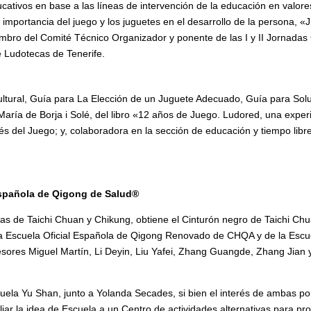
cativos en base a las líneas de intervención de la educación en valore
importancia del juego y los juguetes en el desarrollo de la persona, «
iembro del Comité Técnico Organizador y ponente de las I y II Jornada
e Ludotecas de Tenerife.
ultural, Guía para La Elección de un Juguete Adecuado, Guía para Solu
aría de Borja i Solé, del libro «12 años de Juego. Ludored, una experi
s del Juego; y, colaboradora en la sección de educación y tiempo libre
 Española de Qigong de Salud®
linas de Taichi Chuan y Chikung, obtiene el Cinturón negro de Taichi C
 la Escuela Oficial Española de Qigong Renovado de CHQA y de la Esc
esores Miguel Martín, Li Deyin, Liu Yafei, Zhang Guangde, Zhang Jian 
la Yu Shan, junto a Yolanda Secades, si bien el interés de ambas por l
ar la idea de Escuela a un Centro de actividades alternativas para pro