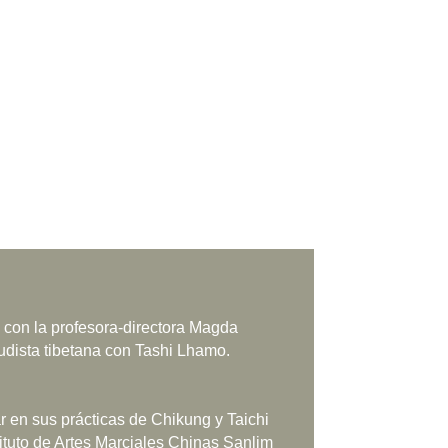
u con la profesora-directora Magda
udista tibetana con Tashi Lhamo.
ar en sus prácticas de Chikung y Taichi
ituto de Artes Marciales Chinas Sanlim